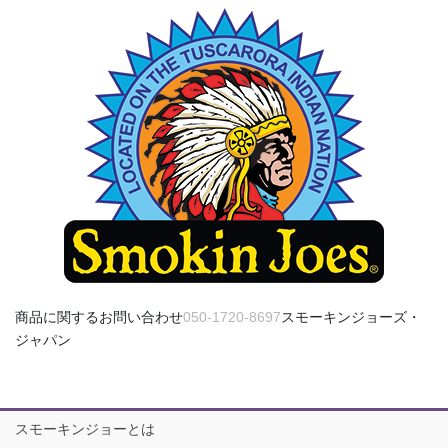
ー
ル
ド
は
空
の
ま
ま
に
し
て
く
だ
さ
商品に関するお問い合わせ
050-1720-8697
スモーキンジョーズ・
い
ジャパン
。
スモーキンジョーとは