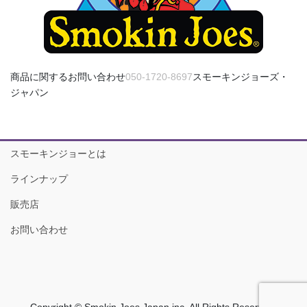
し
て
く
だ
さ
商品に関するお問い合わせ
050-1720-8697
スモーキンジョーズ・
い
ジャパン
。
スモーキンジョーとは
ラインナップ
販売店
お問い合わせ