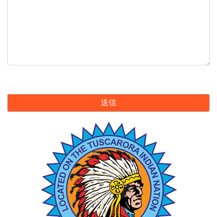
こ
の
フ
ィ
ー
ル
ド
は
空
の
ま
ま
に