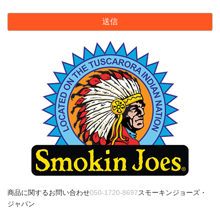
の
フ
ィ
ー
ル
ド
は
空
の
ま
ま
に
し
て
く
だ
さ
商品に関するお問い合わせ
050-1720-8697
スモーキンジョーズ・
い
ジャパン
。